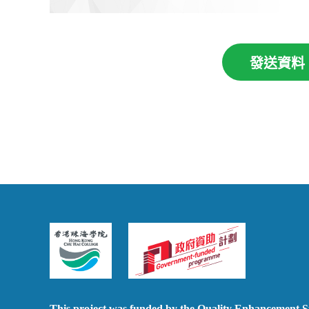
發送資料
This project was funded by the Quality Enhancement 